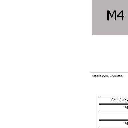
ბანერის 
M
M